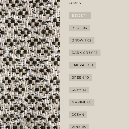
CORES
BEIGE 14
BLUE 06
BROWN 02
DARK GREY 12
EMERALD 11
GREEN 10
GREY 13
MARINE 08
OCEAN
PINK 05