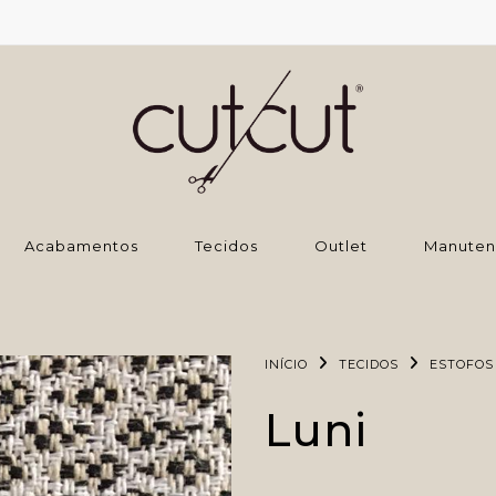
‌Acabamentos
Tecidos
Outlet
Manuten
INÍCIO
TECIDOS
ESTOFOS
Luni