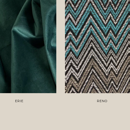
ERIE
RENO