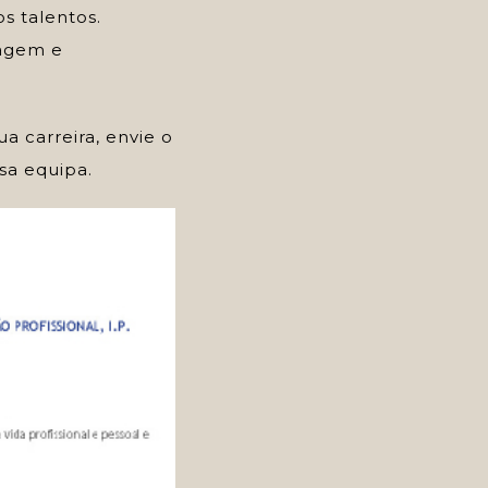
s talentos.
zagem e
a carreira, envie o
sa equipa.