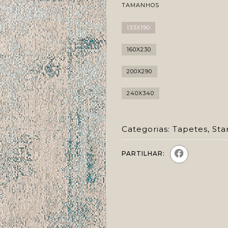
TAMANHOS
133X190
160X230
200X290
240X340
Categorias:
Tapetes
,
Sta
PARTILHAR: