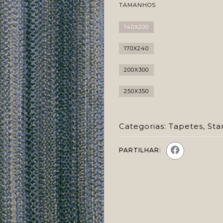
TAMANHOS
140X200
170X240
200X300
250X350
Categorias:
Tapetes
,
Sta
PARTILHAR: