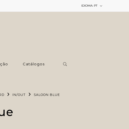
IDIOMA:
PT
ção
Catálogos
RD
IN/OUT
SALOON BLUE
lue