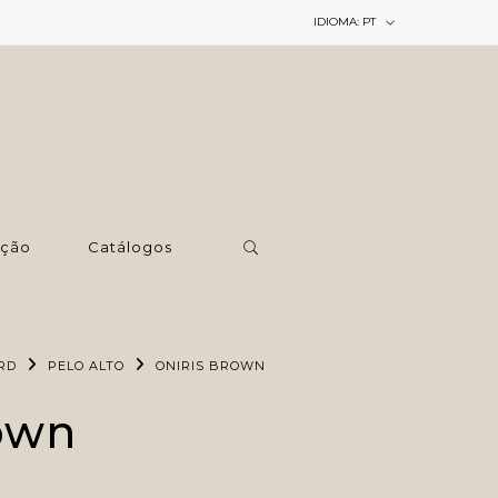
IDIOMA:
PT
ção
Catálogos
RD
PELO ALTO
ONIRIS BROWN
own