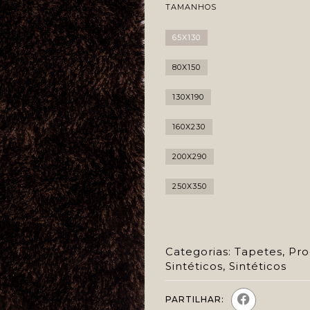
TAMANHOS
65X130
80X150
130X190
160X230
200X290
250X350
Categorias:
Tapetes
,
Pro
Sintéticos
,
Sintéticos
PARTILHAR: