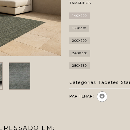
TAMANHOS
140X200
160X230
200X290
240X330
280X380
Categorias:
Tapetes
,
Sta
PARTILHAR:
ERESSADO EM: