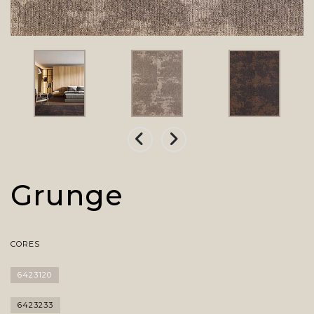
Grunge
CORES
6423120
6423233