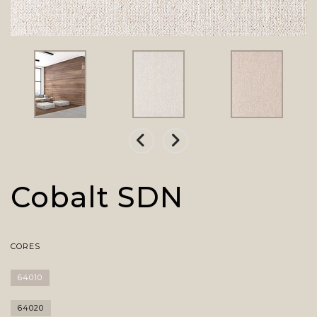
Cobalt SDN
CORES
64010
64020