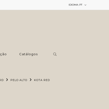
IDIOMA:
PT
ção
Catálogos
RD
PELO ALTO
KOTA RED