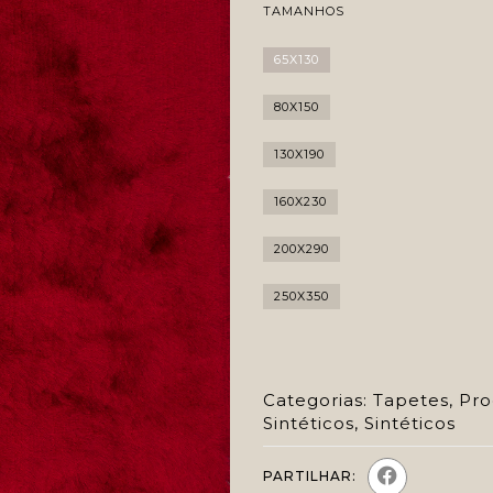
TAMANHOS
65X130
80X150
130X190
160X230
200X290
250X350
Categorias:
Tapetes
,
Pro
Sintéticos
,
Sintéticos
PARTILHAR: