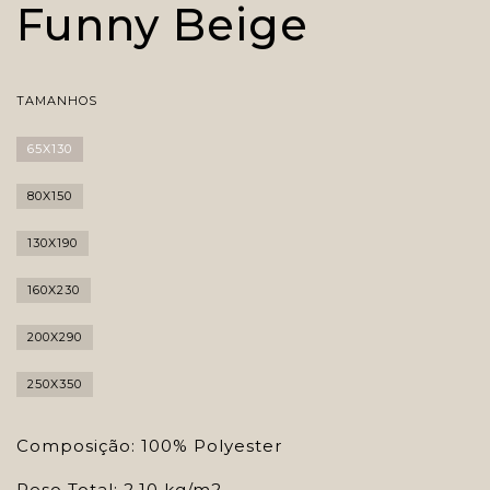
Funny Beige
TAMANHOS
65X130
80X150
130X190
160X230
200X290
250X350
Composição: 100% Polyester
Peso Total: 2.10 kg/m2