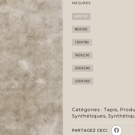
MESURES
65X130
80X150
130X190
160X230
200X290
250X350
Catégories :
Tapis
,
Produ
Synthétiques
,
Synthétiq
PARTAGEZ CECI: