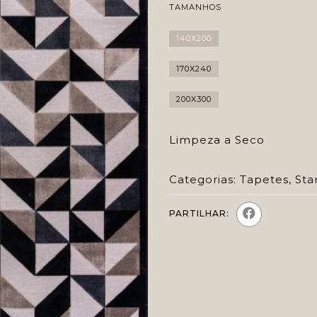
TAMANHOS
140X200
170X240
200X300
Limpeza a Seco
Categorias:
Tapetes
,
Sta
PARTILHAR: