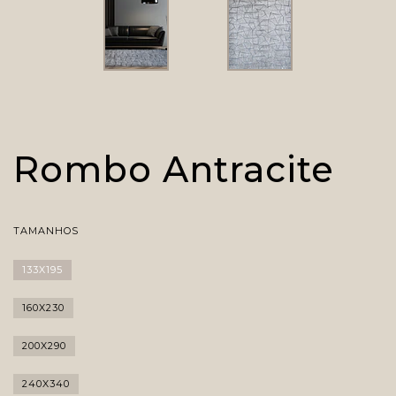
Rombo Antracite
TAMANHOS
133X195
160X230
200X290
240X340