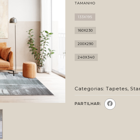
TAMANHO
133X195
160X230
200X290
240X340
Categorias:
Tapetes
,
Sta
PARTILHAR: