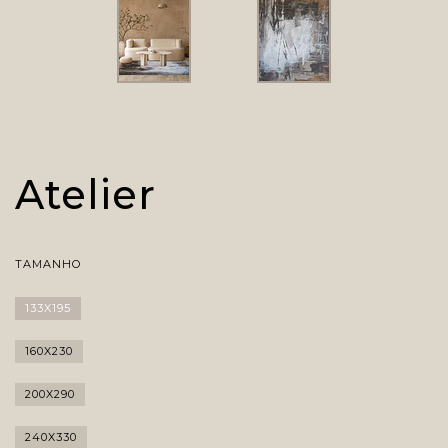
Atelier
TAMANHO
133X195
160X230
200X290
240X330