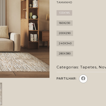
TAMANHO
133X195
160X230
200X290
240X340
280X380
Categorias:
Tapetes
,
Nov
PARTILHAR: