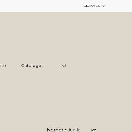
IDIOMA:
ES
nto
Catálogos