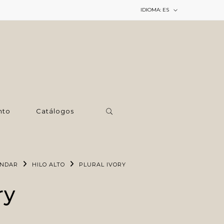
IDIOMA:
ES
nto
Catálogos
ÁNDAR
HILO ALTO
PLURAL IVORY
ry