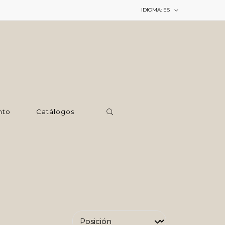
IDIOMA:
ES
nto
Catálogos