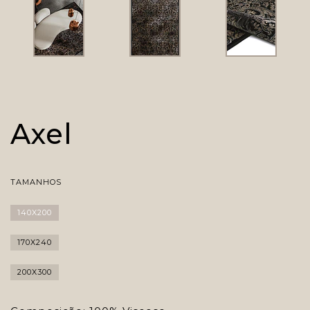
Axel
TAMANHOS
140X200
170X240
200X300