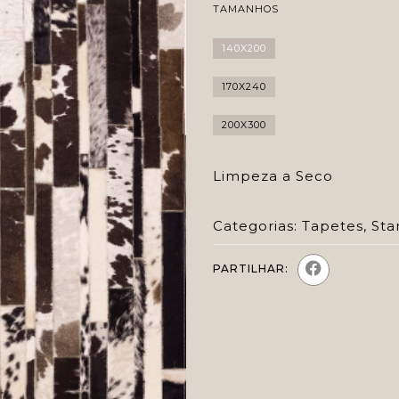
TAMANHOS
140X200
170X240
200X300
Limpeza a Seco
Categorias:
Tapetes
,
Sta
PARTILHAR: