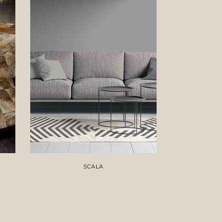
SCALA
WO