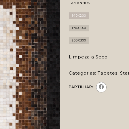
TAMANHOS
140X200
170X240
200X300
Limpeza a Seco
Categorias:
Tapetes
,
Sta
PARTILHAR: