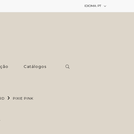
IDIOMA:
PT
ção
Catálogos
RD
PIXIE PINK
k