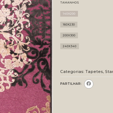
TAMANHOS
140X200
160X230
200X300
240X340
Categorias:
Tapetes
,
Sta
PARTILHAR: