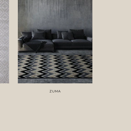
ZUMA
P