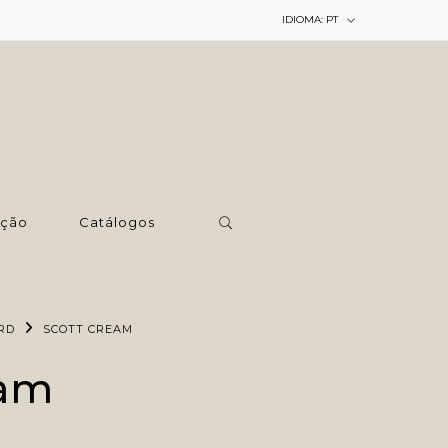
IDIOMA:
PT
ção
Catálogos
RD
SCOTT CREAM
eam