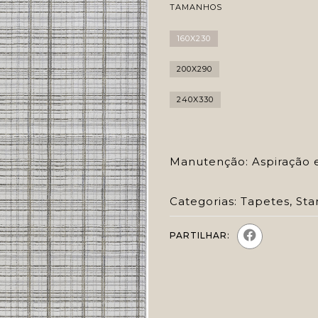
TAMANHOS
160X230
200X290
240X330
Manutenção: Aspiração 
Categorias:
Tapetes
,
Sta
PARTILHAR: