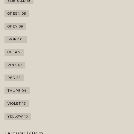
EMERALD 18
GREEN 08
GREY 09
IVORY 01
OCEAN
PINK 02
RED 22
TAUPE 04
VIOLET 13
YELLOW 10
Largura: 140cm