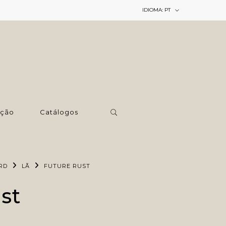
IDIOMA:
PT
ção
Catálogos
RD
LÃ
FUTURE RUST
st