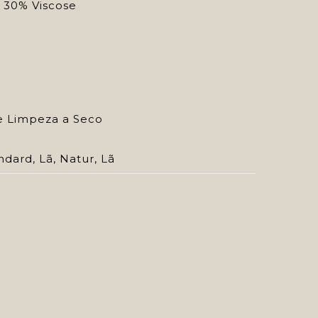
 30% Viscose
e Limpeza a Seco
ndard
,
Lã
,
Natur
,
Lã