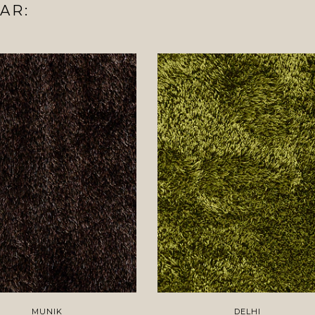
AR:
MUNIK
DELHI