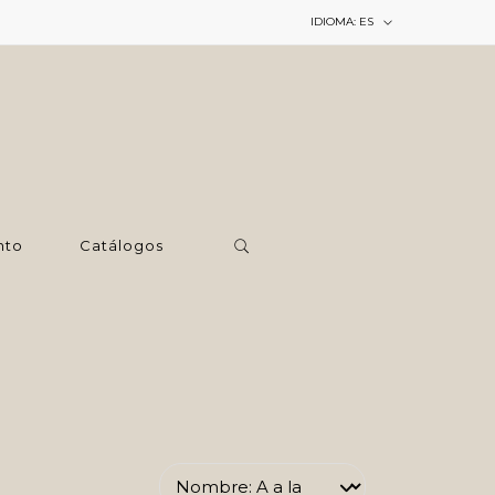
IDIOMA:
ES
nto
Catálogos