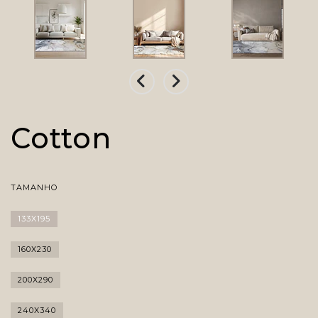
Cotton
TAMANHO
133X195
160X230
200X290
240X340