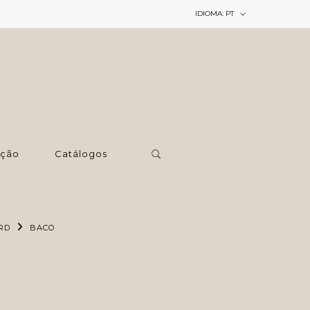
IDIOMA:
PT
ção
Catálogos
RD
BACO