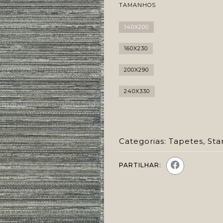
TAMANHOS
140X200
160X230
200X290
240X330
Categorias:
Tapetes
,
Sta
PARTILHAR: