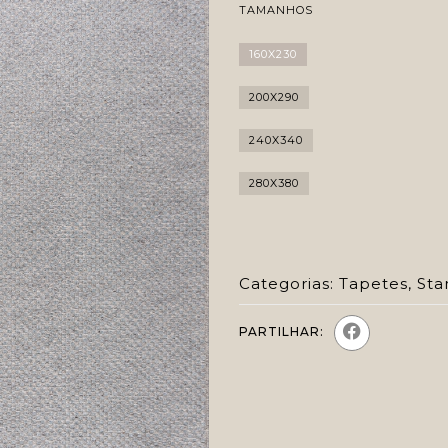
TAMANHOS
160X230
200X290
240X340
280X380
Categorias:
Tapetes
,
Sta
PARTILHAR: