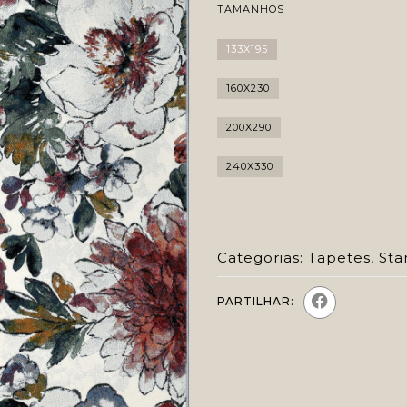
TAMANHOS
133X195
160X230
200X290
240X330
Categorias:
Tapetes
,
Sta
PARTILHAR: