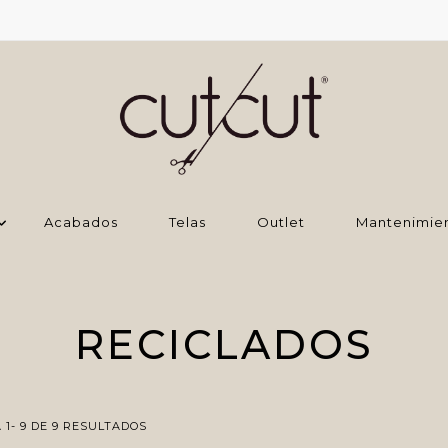
Acabados
Telas
Outlet
Mantenimie
RECICLADOS
1- 9 DE 9 RESULTADOS