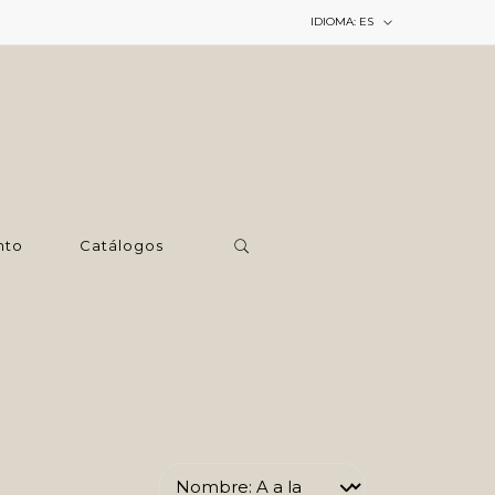
IDIOMA:
ES
nto
Catálogos