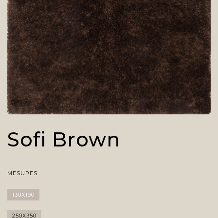
Sofi Brown
MESURES
130X190
250X350