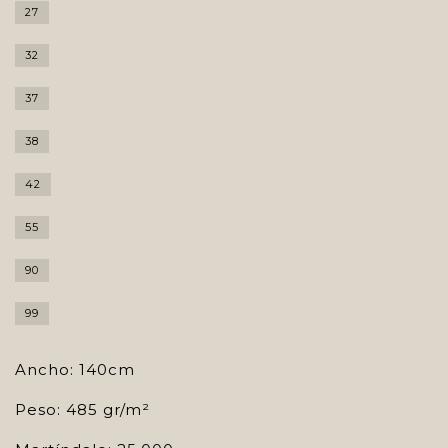
27
32
37
38
42
55
90
99
Ancho: 140cm
Peso: 485 gr/m²