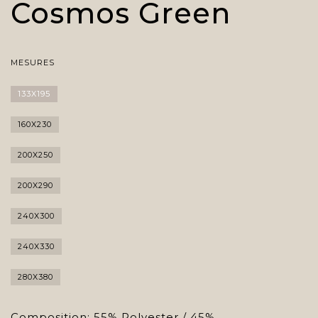
Cosmos Green
MESURES
133X195
160X230
200X250
200X290
240X300
240X330
280X380
Composition: 55% Polyester / 45%