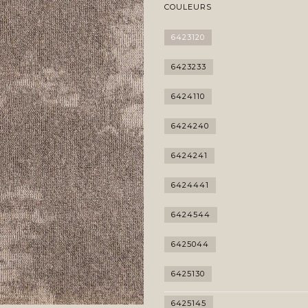
COULEURS
6423120
6423233
6424110
6424240
6424241
6424441
6424544
6425044
6425130
6425145